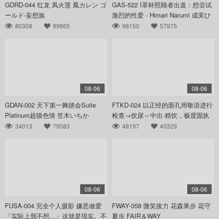
GDRD-044 红龙 凤火莲 鳳カレン ゴ
GAS-522 I罩杯照顾者出道：想尝试
ールド-妄想族
激烈的性爱 - Himari Narumi 成実ひ
まり シネマユニット·ガス
80308
99865
98150
57975
08-06
08-06
GDAN-002 天下第一舞踏会Suite
FTKD-024 以正经的面孔用敬语进行
Platinum超级色情 笠木いちか
检查→饮尿～中出·精饮，极度固执
MERCURY（マーキュリー）
地进行 収録時間 FALENO TUBE
34013
79583
48197
40329
08-06
08-06
FUSA-004 完全个人摄影 嫌恶做爱
FWAY-058 微笑接力 花森果步 花守
「实际上我不想…」这就是现实。不
夏歩 FAIR＆WAY