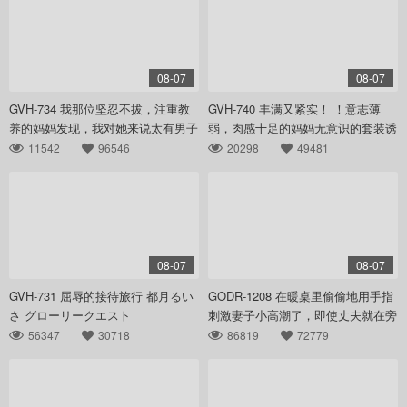
08-07
08-07
GVH-734 我那位坚忍不拔，注重教
GVH-740 丰满又紧实！ ！意志薄
养的妈妈发现，我对她来说太有男子
弱，肉感十足的妈妈无意识的套装诱
气概，无法 わか菜ほの グローリー
惑，让我的裆 瀬田一花 グローリー
11542
96546
20298
49481
クエスト
クエスト
08-07
08-07
GVH-731 屈辱的接待旅行 都月るい
GODR-1208 在暖桌里偷偷地用手指
さ グローリークエスト
刺激妻子小高潮了，即使丈夫就在旁
边也无法拒绝插入的人妻。 VIP
56347
30718
86819
72779