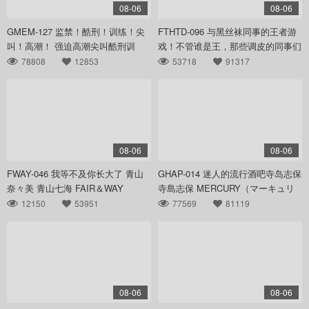
08-06
08-06
GMEM-127 监禁！酷刑！训练！尖
FTHTD-096 与黑丝袜同事的王者游
叫！高潮！ 强迫高潮尖叫酷刑训
戏！不管谁是王，那些调皮的同事们
练。 山本かをり AVS collectors
都会瞧 収録時間 FALENO TUBE
78808
12853
53718
91317
08-06
08-06
FWAY-046 我等不及你长大了 青山
GHAP-014 迷人的流行酒吧寺岛志保
奈々美 青山七海 FAIR＆WAY
寺島志保 MERCURY（マーキュリ
ー）
12150
53951
77569
81119
08-06
08-06