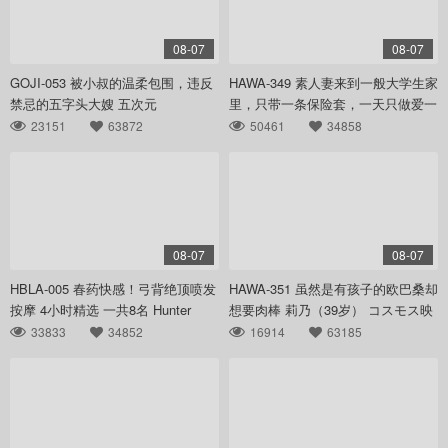
08-07
08-07
GOJI-053 被小叔的温柔包围，违反
HAWA-349 素人妻来到一般大学生家
禁忌的五字头大嫂 五次元
里，只带一条保险套，一天只做爱一
次还不满足，在住 及川うみ コスモ
23151
63872
50461
34858
ス映像
08-07
08-07
HBLA-005 春药快感！弓背绝顶喷发
HAWA-351 虽然是有孩子的欧巴桑却
按摩 4小时精选 一共8名 Hunter
想要肉棒 莉乃（39岁） コスモス映
像
33833
34852
16914
63185