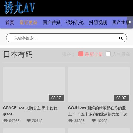
首页
最近更新
国产传媒
强奸乱伦
抖阴视频
国产主播
日本有码
排序：
最新上架
人气最高
08-07
08-07
GRACE-023 大胸公主 田中ねね
GOJU-289 新鲜的精液黏在你的脸
grace
上！ ！五十多岁的业余熟女第一次
观看男人自慰时，毫无预警地突然
99765
29612
88335
10008
五十路ん